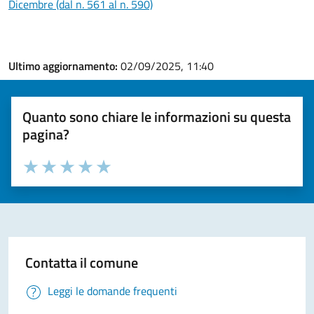
Dicembre (dal n. 561 al n. 590)
Ultimo aggiornamento:
02/09/2025, 11:40
Quanto sono chiare le informazioni su questa
pagina?
Valuta la chiarezza delle informazioni (da 1 a 5 stelle)
Seleziona il numero di stelle per valutare la chiarezza delle i
Valuta 1 stelle su 5
Valuta 2 stelle su 5
Valuta 3 stelle su 5
Valuta 4 stelle su 5
Valuta 5 stelle su 5
Contatta il comune
Leggi le domande frequenti