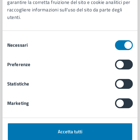
Organi di governo
garantire la corretta fruizione del sito e cookie analitici per
Municipalità
raccogliere informazioni sull'uso del sito da parte degli
Uffici
utenti.
Enti e fondazioni
Politici
Selezione
Personale amministrativo
Necessari
del
Documenti e dati
consenso
Intranet, posta aziendale e protocollo
Preferenze
CATEGORIE DI SERVIZIO
Statistiche
Ambiente
Anagrafe e stato civile
Autorizzazioni
Marketing
Cultura e tempo libero
Documenti e certificati
Educazione e formazione
Giustizia e sicurezza pubblica
Accetta tutti
Imprese e commercio