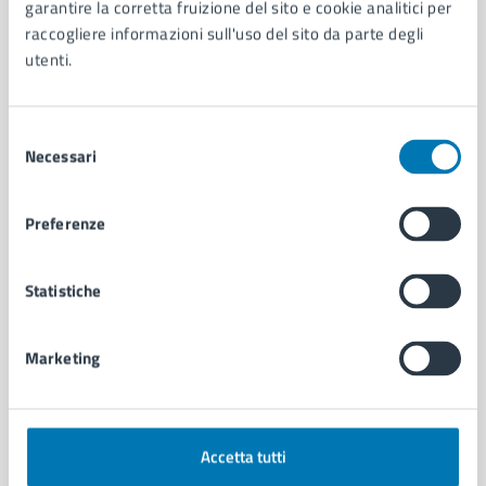
Organi di governo
garantire la corretta fruizione del sito e cookie analitici per
Municipalità
raccogliere informazioni sull'uso del sito da parte degli
Uffici
utenti.
Enti e fondazioni
Politici
Selezione
Personale amministrativo
Necessari
del
Documenti e dati
consenso
Intranet, posta aziendale e protocollo
Preferenze
CATEGORIE DI SERVIZIO
Statistiche
Ambiente
Anagrafe e stato civile
Autorizzazioni
Marketing
Cultura e tempo libero
Documenti e certificati
Educazione e formazione
Giustizia e sicurezza pubblica
Accetta tutti
Imprese e commercio