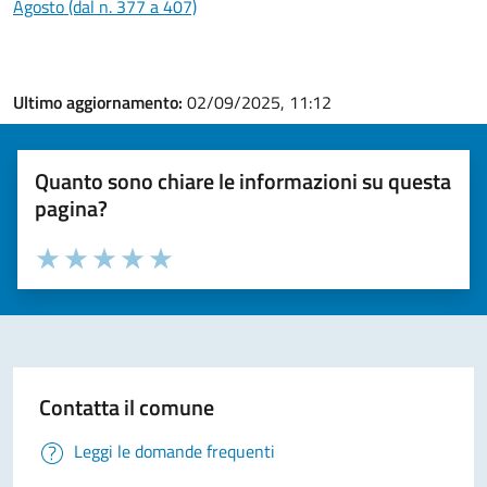
Agosto (dal n. 377 a 407)
Ultimo aggiornamento:
02/09/2025, 11:12
Quanto sono chiare le informazioni su questa
pagina?
Valuta la chiarezza delle informazioni (da 1 a 5 stelle)
Seleziona il numero di stelle per valutare la chiarezza delle i
Valuta 1 stelle su 5
Valuta 2 stelle su 5
Valuta 3 stelle su 5
Valuta 4 stelle su 5
Valuta 5 stelle su 5
Contatta il comune
Leggi le domande frequenti