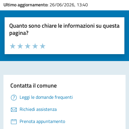
Ultimo aggiornamento:
26/06/2026, 13:40
Quanto sono chiare le informazioni su questa
pagina?
Valuta la chiarezza delle informazioni (da 1 a 5 stelle)
Seleziona il numero di stelle per valutare la chiarezza delle i
Valuta 1 stelle su 5
Valuta 2 stelle su 5
Valuta 3 stelle su 5
Valuta 4 stelle su 5
Valuta 5 stelle su 5
Contatta il comune
Leggi le domande frequenti
Richiedi assistenza
Prenota appuntamento