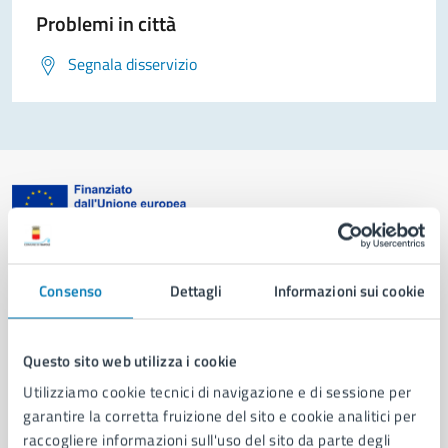
Problemi in città
Segnala disservizio
Comune di Napoli
Consenso
Dettagli
Informazioni sui cookie
AMMINISTRAZIONE
Aree amministrative
Questo sito web utilizza i cookie
Organi di governo
Utilizziamo cookie tecnici di navigazione e di sessione per
Municipalità
garantire la corretta fruizione del sito e cookie analitici per
Uffici
raccogliere informazioni sull'uso del sito da parte degli
Enti e fondazioni