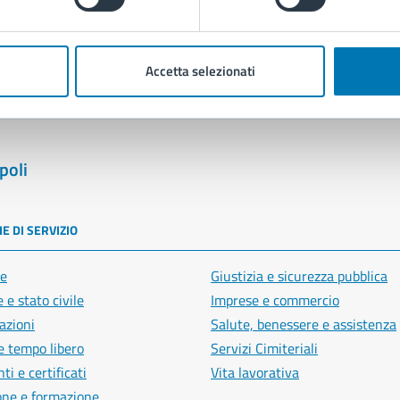
blemi in città
Segnala disservizio
Accetta selezionati
poli
E DI SERVIZIO
e
Giustizia e sicurezza pubblica
 e stato civile
Imprese e commercio
azioni
Salute, benessere e assistenza
e tempo libero
Servizi Cimiteriali
i e certificati
Vita lavorativa
one e formazione