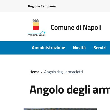
Vai ai contenuti
Vai al footer
Regione Campania
Comune di Napoli
Amministrazione
Novità
Servizi
Home
Angolo degli armadietti
Angolo degli arm