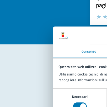
pagi
Valuta la
Selezi
Valuta 
Val
Consenso
Con
Questo sito web utilizza i cook
Utilizziamo cookie tecnici di n
raccogliere informazioni sull'u
Selezione
Necessari
del
consenso