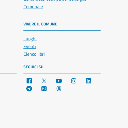
Comunale
VIVERE IL COMUNE
Luoghi
Eventi
Elenco libri
SEGUICI SU
Facebook
X
YouTube
Instagram
LinkedIn
Telegram
WhatsApp
Threads