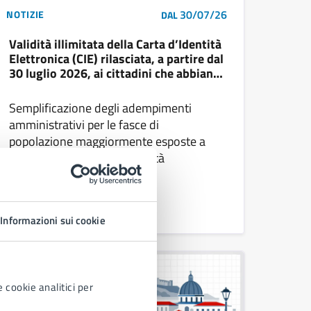
30/07/26
NOTIZIE
DAL
Validità illimitata della Carta d’Identità
Elettronica (CIE) rilasciata, a partire dal
30 luglio 2026, ai cittadini che abbiano
compiuto il settantesimo anno di età
Semplificazione degli adempimenti
amministrativi per le fasce di
popolazione maggiormente esposte a
situazioni di disagio o fragilità
Leggi di più
Informazioni sui cookie
 cookie analitici per