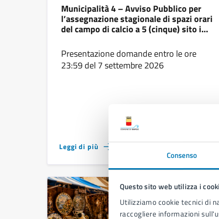
Municipalità 4 – Avviso Pubblico per
l’assegnazione stagionale di spazi orari
del campo di calcio a 5 (cinque) sito in
via Monfalcone n. 72 – Stagione
sportiva 2026/2027 (fino al 30 giugno
Presentazione domande entro le ore
2027)
23:59 del 7 settembre 2026
Leggi di più
Consenso
Questo sito web utilizza i cook
Utilizziamo cookie tecnici di n
raccogliere informazioni sull'u