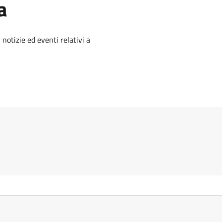
a
'argomento
 notizie ed eventi relativi a