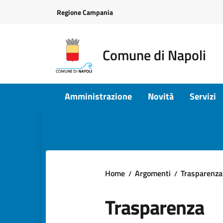
Vai ai contenuti
Vai al footer
Regione Campania
Comune di Napoli
Amministrazione
Novità
Servizi
Home
Argomenti
Trasparenza
Trasparenza