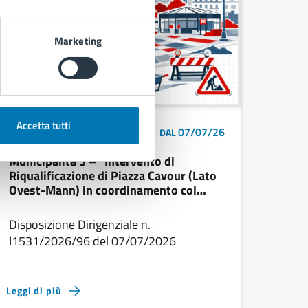
Marketing
Accetta tutti
07/07/26
NOTIZIE
DAL
Municipalità 3 – “Intervento di
Riqualificazione di Piazza Cavour (Lato
Ovest-Mann) in coordinamento col
progetto di RFI S.p.A. (lato est)”,
conclusione positiva della Conferenza
Disposizione Dirigenziale n.
di Servizi decisoria
I1531/2026/96 del 07/07/2026
Leggi di più