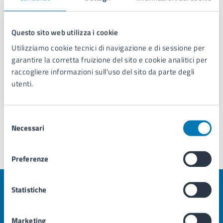
Servizio Condono Edilizio
Questo sito web utilizza i cookie
Telefono:
0039 0817953916
Utilizziamo cookie tecnici di navigazione e di sessione per
Telefono:
0039 0817953925
garantire la corretta fruizione del sito e cookie analitici per
E-mail:
condono.edilizio@comune.napoli.it
raccogliere informazioni sull'uso del sito da parte degli
PEC:
condono.edilizio@pec.comune.napoli.it
utenti.
Selezione
Necessari
del
consenso
Preferenze
Ultimo aggiornamento:
16/07/2026, 12:12
Statistiche
Quanto sono chiare le informazioni su questa
pagina?
Marketing