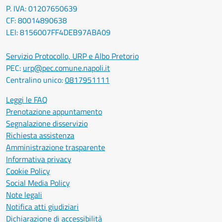
P. IVA: 01207650639
CF: 80014890638
LEI: 8156007FF4DEB97ABA09
Servizio Protocollo, URP e Albo Pretorio
PEC:
urp@pec.comune.napoli.it
Centralino unico:
0817951111
Leggi le FAQ
Prenotazione appuntamento
Segnalazione disservizio
Richiesta assistenza
Amministrazione trasparente
Informativa privacy
Cookie Policy
Social Media Policy
Note legali
Notifica atti giudiziari
Dichiarazione di accessibilità