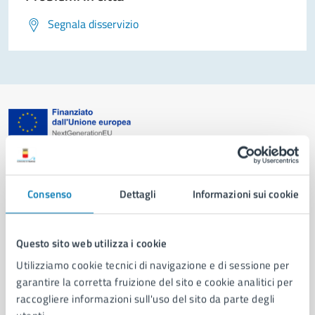
Segnala disservizio
Comune di Napoli
Consenso
Dettagli
Informazioni sui cookie
AMMINISTRAZIONE
Aree amministrative
Organi di governo
Questo sito web utilizza i cookie
Municipalità
Utilizziamo cookie tecnici di navigazione e di sessione per
Uffici
garantire la corretta fruizione del sito e cookie analitici per
Enti e fondazioni
raccogliere informazioni sull'uso del sito da parte degli
Politici