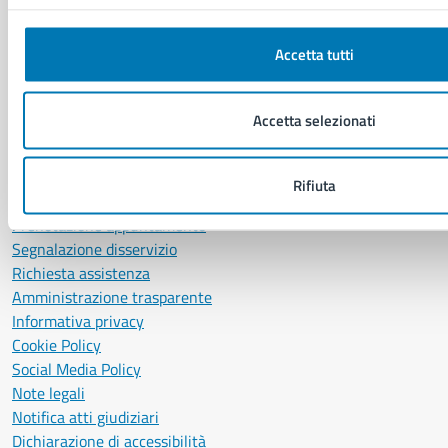
P. IVA: 01207650639
CF: 80014890638
Accetta tutti
LEI: 8156007FF4DEB97ABA09
Servizio Protocollo, URP e Albo Pretorio
Accetta selezionati
PEC:
urp@pec.comune.napoli.it
Centralino unico:
0817951111
Rifiuta
Leggi le FAQ
Prenotazione appuntamento
Segnalazione disservizio
Richiesta assistenza
Amministrazione trasparente
Informativa privacy
Cookie Policy
Social Media Policy
Note legali
Notifica atti giudiziari
Dichiarazione di accessibilità