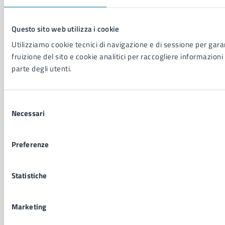
NOVITÀ
Notizie
Questo sito web utilizza i cookie
Avvisi
Utilizziamo cookie tecnici di navigazione e di sessione per garan
Comunicati
fruizione del sito e cookie analitici per raccogliere informazioni 
Comunicati stampa della Giunta Comunale
parte degli utenti.
Comunicati stampa del Consiglio Comunale
Selezione
VIVERE IL COMUNE
Necessari
del
Luoghi
consenso
Eventi
Preferenze
Elenco libri
Statistiche
CONTATTI
Comune di Napoli
Marketing
Palazzo San Giacomo, Piazza Municipio - 80133