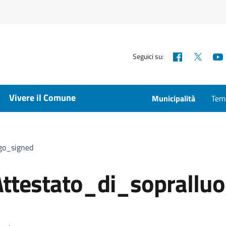
Facebook
X
Seguici su:
Vivere il Comune
Municipalità
Temp
go_signed
ttestato_di_soprallu