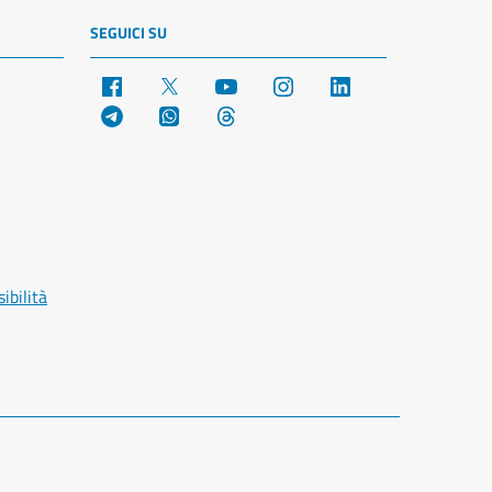
SEGUICI SU
Facebook
X
YouTube
Instagram
LinkedIn
Telegram
WhatsApp
Threads
ibilità