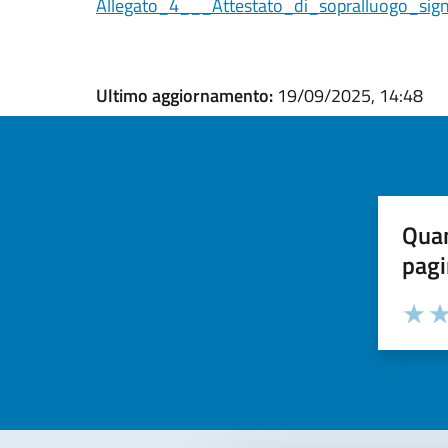
Allegato_4___Attestato_di_sopralluogo_sig
Ultimo aggiornamento:
19/09/2025, 14:48
Quan
pagi
Valuta la
Selezi
Valuta 
Val