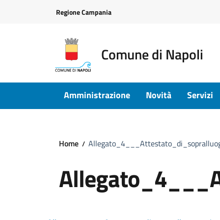
Vai ai contenuti
Vai al footer
Regione Campania
Comune di Napoli
Amministrazione
Novità
Servizi
Home
Allegato_4___Attestato_di_sopralluo
Allegato_4___A