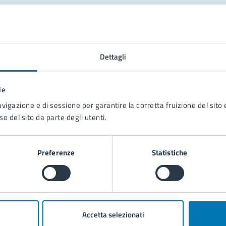
tatta il comune
Leggi le domande frequenti
Dettagli
Richiedi assistenza
ie
Prenota appuntamento
avigazione e di sessione per garantire la corretta fruizione del sito e
so del sito da parte degli utenti.
blemi in città
Segnala disservizio
Preferenze
Statistiche
Accetta selezionati
poli