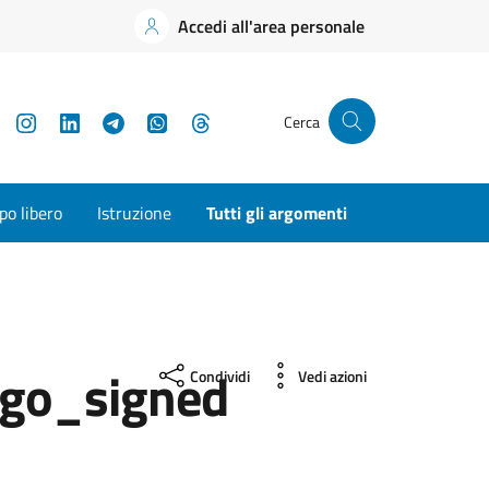
Accedi all'area personale
YouTube
Instagram
LinkedIn
Telegram
WhatsApp
Threads
Cerca
o libero
Istruzione
Tutti gli argomenti
ogo_signed
Condividi
Vedi azioni