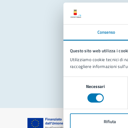
Con
Consenso
Questo sito web utilizza i cook
Utilizziamo cookie tecnici di n
raccogliere informazioni sull'u
Pro
Selezione
Necessari
del
consenso
Rifiuta
Comune di Na