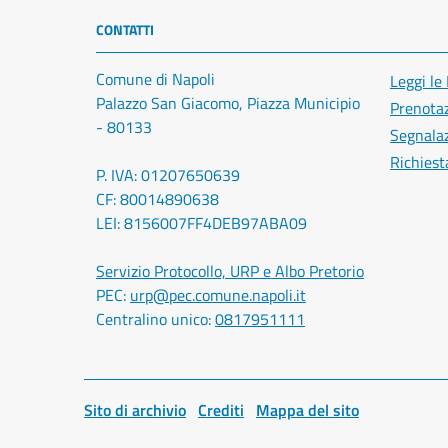
CONTATTI
Comune di Napoli
Leggi le
Palazzo San Giacomo, Piazza Municipio
Prenota
- 80133
Segnalaz
Richiest
P. IVA: 01207650639
CF: 80014890638
LEI: 8156007FF4DEB97ABA09
Servizio Protocollo, URP e Albo Pretorio
PEC:
urp@pec.comune.napoli.it
Centralino unico:
0817951111
Sito di archivio
Crediti
Mappa del sito