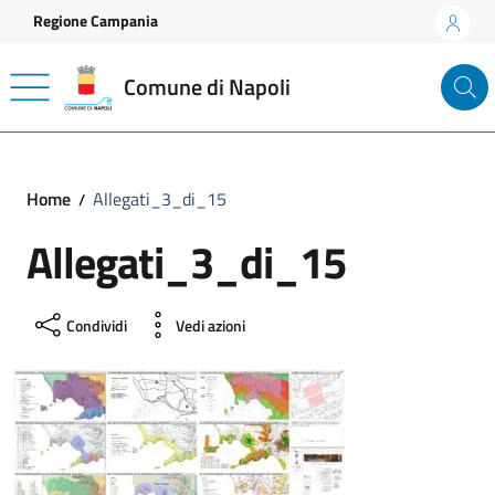
Vai ai contenuti
Vai al footer
Regione Campania
Comune di Napoli
Home
Allegati_3_di_15
Allegati_3_di_15
Condividi
Vedi azioni