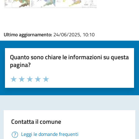
Ultimo aggiornamento:
24/06/2025, 10:10
Quanto sono chiare le informazioni su questa
pagina?
Valuta la chiarezza delle informazioni (da 1 a 5 stelle)
Seleziona il numero di stelle per valutare la chiarezza delle i
Valuta 1 stelle su 5
Valuta 2 stelle su 5
Valuta 3 stelle su 5
Valuta 4 stelle su 5
Valuta 5 stelle su 5
Contatta il comune
Leggi le domande frequenti