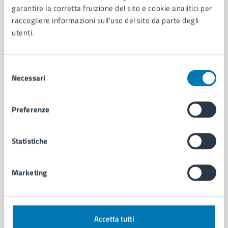
garantire la corretta fruizione del sito e cookie analitici per
Organi di governo
raccogliere informazioni sull'uso del sito da parte degli
Municipalità
utenti.
Uffici
Enti e fondazioni
Politici
Selezione
Personale amministrativo
Necessari
del
Documenti e dati
consenso
Intranet, posta aziendale e protocollo
Preferenze
CATEGORIE DI SERVIZIO
Statistiche
Ambiente
Anagrafe e stato civile
Autorizzazioni
Marketing
Cultura e tempo libero
Documenti e certificati
Educazione e formazione
Accetta tutti
Giustizia e sicurezza pubblica