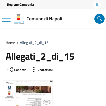
Vai ai contenuti
Vai al footer
Regione Campania
Comune di Napoli
Home
Allegati_2_di_15
Allegati_2_di_15
Condividi
Vedi azioni