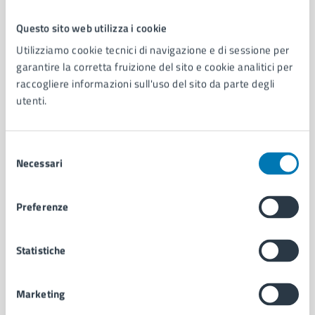
Questo sito web utilizza i cookie
Comune di Napoli
Utilizziamo cookie tecnici di navigazione e di sessione per
garantire la corretta fruizione del sito e cookie analitici per
raccogliere informazioni sull'uso del sito da parte degli
AMMINISTRAZIONE
utenti.
Aree amministrative
Organi di governo
Municipalità
Selezione
Uffici
Necessari
del
Enti e fondazioni
consenso
Politici
Preferenze
Personale amministrativo
Documenti e dati
Intranet, posta aziendale e protocollo
Statistiche
Marketing
CATEGORIE DI SERVIZIO
Ambiente