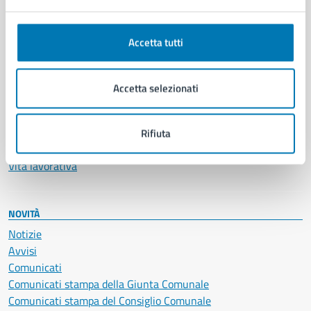
Anagrafe e stato civile
Autorizzazioni
Accetta tutti
Cultura e tempo libero
Documenti e certificati
Educazione e formazione
Accetta selezionati
Giustizia e sicurezza pubblica
Imprese e commercio
Salute, benessere e assistenza
Rifiuta
Servizi Cimiteriali
Vita lavorativa
NOVITÀ
Notizie
Avvisi
Comunicati
Comunicati stampa della Giunta Comunale
Comunicati stampa del Consiglio Comunale