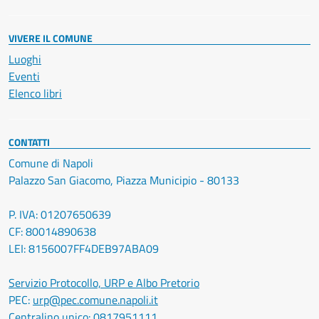
VIVERE IL COMUNE
Luoghi
Eventi
Elenco libri
CONTATTI
Comune di Napoli
Palazzo San Giacomo, Piazza Municipio - 80133
P. IVA: 01207650639
CF: 80014890638
LEI: 8156007FF4DEB97ABA09
Servizio Protocollo, URP e Albo Pretorio
PEC:
urp@pec.comune.napoli.it
Centralino unico:
0817951111