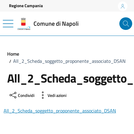
Vai ai contenuti
Vai al footer
Regione Campania
Comune di Napoli
Home
All_2_Scheda_soggetto_proponente_associato_DSAN
All_2_Scheda_soggetto
Condividi
Vedi azioni
All_2_Scheda_soggetto_proponente_associato_DSAN