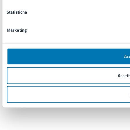
Statistiche
Marketing
Acc
Accett