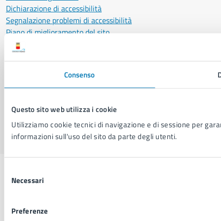
Dichiarazione di accessibilità
Segnalazione problemi di accessibilità
Piano di miglioramento del sito
SEGUICI SU
Consenso
D
Facebook
X
YouTube
Instagram
LinkedIn
Telegram
WhatsApp
Threa
Questo sito web utilizza i cookie
Sito di archivio
Crediti
Mappa del sito
Utilizziamo cookie tecnici di navigazione e di sessione per garant
informazioni sull'uso del sito da parte degli utenti.
Selezione
Necessari
del
consenso
Preferenze