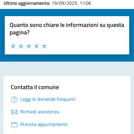
Ultimo aggiornamento:
19/09/2025, 11:06
Quanto sono chiare le informazioni su questa
pagina?
Valuta la chiarezza delle informazioni (da 1 a 5 stelle)
Seleziona il numero di stelle per valutare la chiarezza delle i
Valuta 1 stelle su 5
Valuta 2 stelle su 5
Valuta 3 stelle su 5
Valuta 4 stelle su 5
Valuta 5 stelle su 5
Contatta il comune
Leggi le domande frequenti
Richiedi assistenza
Prenota appuntamento