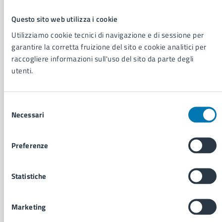
Questo sito web utilizza i cookie
AMMINISTRAZIONE
Aree amministrative
Utilizziamo cookie tecnici di navigazione e di sessione per
Organi di governo
garantire la corretta fruizione del sito e cookie analitici per
Municipalità
raccogliere informazioni sull'uso del sito da parte degli
Uffici
utenti.
Enti e fondazioni
Politici
Selezione
Personale amministrativo
Necessari
del
Documenti e dati
consenso
Intranet, posta aziendale e protocollo
Preferenze
CATEGORIE DI SERVIZIO
Statistiche
Ambiente
Anagrafe e stato civile
Autorizzazioni
Marketing
Cultura e tempo libero