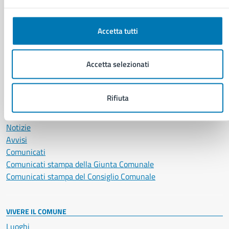
Documenti e certificati
Educazione e formazione
Giustizia e sicurezza pubblica
Accetta tutti
Imprese e commercio
Salute, benessere e assistenza
Accetta selezionati
Servizi Cimiteriali
Vita lavorativa
Rifiuta
NOVITÀ
Notizie
Avvisi
Comunicati
Comunicati stampa della Giunta Comunale
Comunicati stampa del Consiglio Comunale
VIVERE IL COMUNE
Luoghi