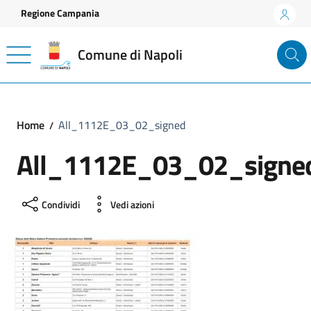
Vai ai contenuti
Vai al footer
Regione Campania
Comune di Napoli
Home
All_1112E_03_02_signed
All_1112E_03_02_signe
Condividi
Vedi azioni