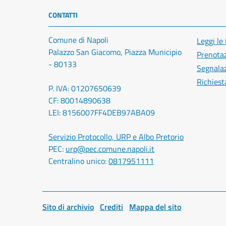
CONTATTI
Comune di Napoli
Leggi le
Palazzo San Giacomo, Piazza Municipio
Prenota
- 80133
Segnalaz
Richiest
P. IVA: 01207650639
CF: 80014890638
LEI: 8156007FF4DEB97ABA09
Servizio Protocollo, URP e Albo Pretorio
PEC:
urp@pec.comune.napoli.it
Centralino unico:
0817951111
Sito di archivio
Crediti
Mappa del sito