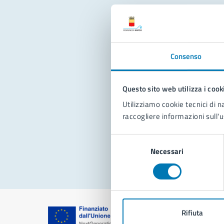
Con
Consenso
Questo sito web utilizza i cook
Utilizziamo cookie tecnici di n
raccogliere informazioni sull'u
Pro
Selezione
Necessari
del
consenso
Rifiuta
Comune di Na