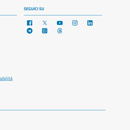
SEGUICI SU
Facebook
X
YouTube
Instagram
LinkedIn
Telegram
WhatsApp
Threads
ibilità