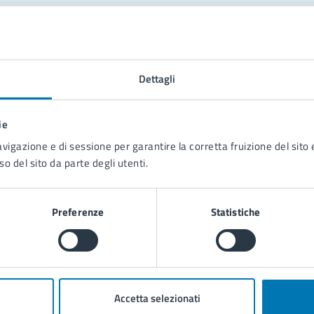
tatta il comune
Leggi le domande frequenti
Dettagli
Richiedi assistenza
ie
Prenota appuntamento
avigazione e di sessione per garantire la corretta fruizione del sito e
so del sito da parte degli utenti.
blemi in città
Segnala disservizio
Preferenze
Statistiche
Accetta selezionati
poli