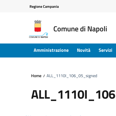
Vai ai contenuti
Vai al footer
Regione Campania
Comune di Napoli
Amministrazione
Novità
Servizi
Home
ALL_1110I_106_05_signed
ALL_1110I_106