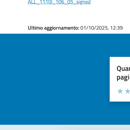
ALL_1110I_106_05_signed
Ultimo aggiornamento:
01/10/2025, 12:39
Quan
pagi
Valuta la
Selezi
Valuta 
Val