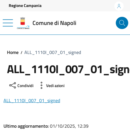
Vai ai contenuti
Vai al footer
Regione Campania
Comune di Napoli
Home
ALL_1110I_007_01_signed
ALL_1110I_007_01_sign
Condividi
Vedi azioni
ALL_1110I_007_01_signed
Ultimo aggiornamento:
01/10/2025, 12:39