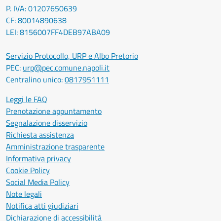
P. IVA: 01207650639
CF: 80014890638
LEI: 8156007FF4DEB97ABA09
Servizio Protocollo, URP e Albo Pretorio
PEC:
urp@pec.comune.napoli.it
Centralino unico:
0817951111
Leggi le FAQ
Prenotazione appuntamento
Segnalazione disservizio
Richiesta assistenza
Amministrazione trasparente
Informativa privacy
Cookie Policy
Social Media Policy
Note legali
Notifica atti giudiziari
Dichiarazione di accessibilità