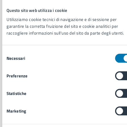
Personale amministrativo
Questo sito web utilizza i cookie
Documenti e dati
Intranet, posta aziendale e protocollo
Utilizziamo cookie tecnici di navigazione e di sessione per
garantire la corretta fruizione del sito e cookie analitici per
raccogliere informazioni sull'uso del sito da parte degli utenti.
CATEGORIE DI SERVIZIO
Ambiente
Selezione
Anagrafe e stato civile
Necessari
del
Autorizzazioni
consenso
Cultura e tempo libero
Documenti e certificati
Preferenze
Educazione e formazione
Giustizia e sicurezza pubblica
Statistiche
Imprese e commercio
Salute, benessere e assistenza
Servizi Cimiteriali
Marketing
Vita lavorativa