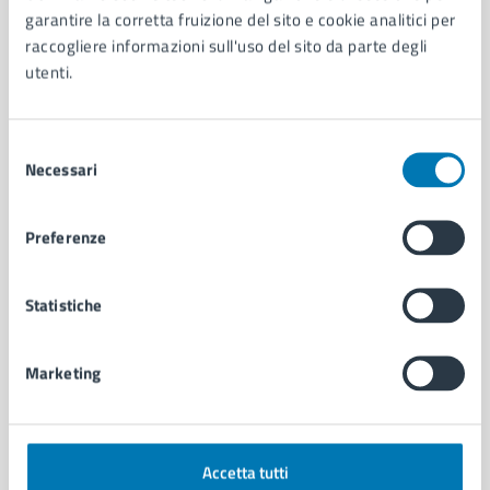
Aree amministrative
garantire la corretta fruizione del sito e cookie analitici per
Organi di governo
raccogliere informazioni sull'uso del sito da parte degli
Municipalità
utenti.
Uffici
Enti e fondazioni
Politici
Selezione
Personale amministrativo
Necessari
del
Documenti e dati
consenso
Intranet, posta aziendale e protocollo
Preferenze
CATEGORIE DI SERVIZIO
Statistiche
Ambiente
Anagrafe e stato civile
Autorizzazioni
Marketing
Cultura e tempo libero
Documenti e certificati
Educazione e formazione
Accetta tutti
Giustizia e sicurezza pubblica