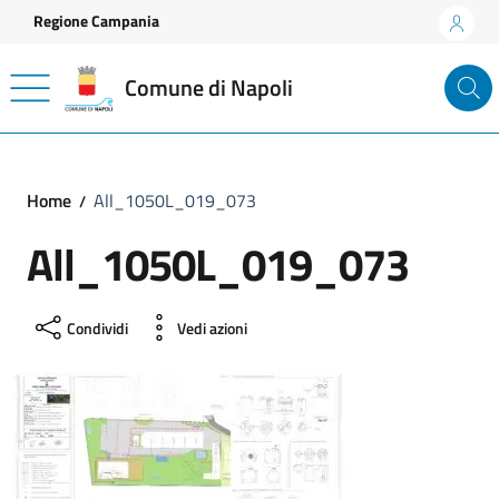
Vai ai contenuti
Vai al footer
Regione Campania
Comune di Napoli
Home
All_1050L_019_073
All_1050L_019_073
Condividi
Vedi azioni