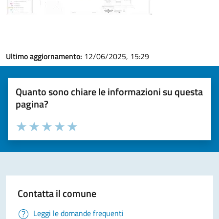
Ultimo aggiornamento:
12/06/2025, 15:29
Quanto sono chiare le informazioni su questa
pagina?
Valuta la chiarezza delle informazioni (da 1 a 5 stelle)
Seleziona il numero di stelle per valutare la chiarezza delle i
Valuta 1 stelle su 5
Valuta 2 stelle su 5
Valuta 3 stelle su 5
Valuta 4 stelle su 5
Valuta 5 stelle su 5
Contatta il comune
Leggi le domande frequenti