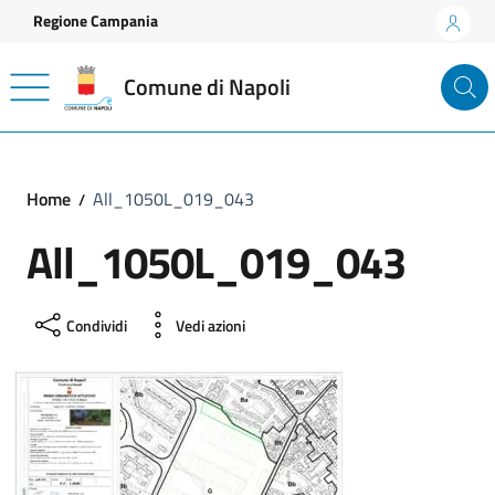
Vai ai contenuti
Vai al footer
Regione Campania
Comune di Napoli
Home
All_1050L_019_043
All_1050L_019_043
Condividi
Vedi azioni