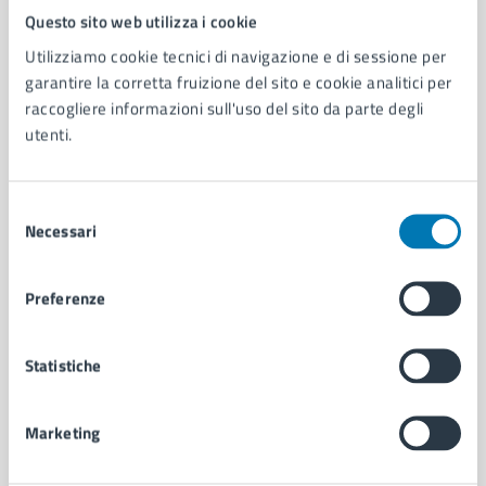
Questo sito web utilizza i cookie
Comune di Napoli
Utilizziamo cookie tecnici di navigazione e di sessione per
garantire la corretta fruizione del sito e cookie analitici per
AMMINISTRAZIONE
raccogliere informazioni sull'uso del sito da parte degli
Aree amministrative
utenti.
Organi di governo
Municipalità
Uffici
Selezione
Necessari
Enti e fondazioni
del
Politici
consenso
Personale amministrativo
Preferenze
Documenti e dati
Intranet, posta aziendale e protocollo
Statistiche
CATEGORIE DI SERVIZIO
Marketing
Ambiente
Anagrafe e stato civile