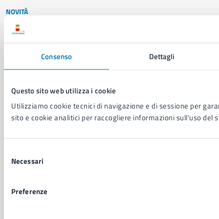
NOVITÀ
Notizie
Avvisi
Comunicati
Consenso
Dettagli
Comunicati stampa della Giunta Comunale
Comunicati stampa del Consiglio Comunale
Questo sito web utilizza i cookie
Utilizziamo cookie tecnici di navigazione e di sessione per garan
VIVERE IL COMUNE
sito e cookie analitici per raccogliere informazioni sull'uso del s
Luoghi
Eventi
Elenco libri
Selezione
Necessari
del
consenso
CONTATTI
Preferenze
Comune di Napoli
Palazzo San Giacomo, Piazza Municipio - 80133