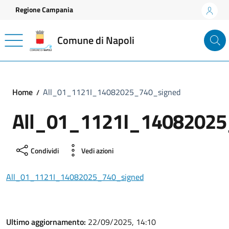
Vai ai contenuti
Vai al footer
Regione Campania
Comune di Napoli
Home
All_01_1121I_14082025_740_signed
All_01_1121I_14082025
Condividi
Vedi azioni
All_01_1121I_14082025_740_signed
Ultimo aggiornamento:
22/09/2025, 14:10