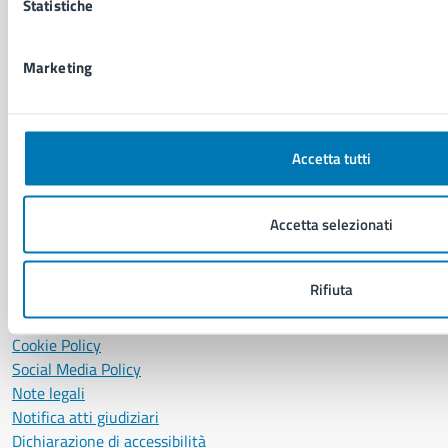
Statistiche
P. IVA: 01207650639
CF: 80014890638
LEI: 8156007FF4DEB97ABA09
Marketing
Servizio Protocollo, URP e Albo Pretorio
PEC:
urp@pec.comune.napoli.it
Accetta tutti
Centralino unico:
0817951111
Leggi le FAQ
Accetta selezionati
Prenotazione appuntamento
Segnalazione disservizio
Richiesta assistenza
Rifiuta
Amministrazione trasparente
Informativa privacy
Cookie Policy
Social Media Policy
Note legali
Notifica atti giudiziari
Dichiarazione di accessibilità