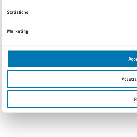
Statistiche
Marketing
Acce
Accetta
R