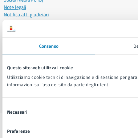
Note legali
Notifica atti giudiziari
Dichiarazione di accessibilità
Segnalazione problemi di accessibilità
Piano di miglioramento del sito
Consenso
De
SEGUICI SU
Facebook
X
YouTube
Instagram
LinkedIn
Telegram
WhatsApp
Threa
Questo sito web utilizza i cookie
Utilizziamo cookie tecnici di navigazione e di sessione per garant
informazioni sull'uso del sito da parte degli utenti.
Sito di archivio
Crediti
Mappa del sito
Selezione
Necessari
del
consenso
Preferenze