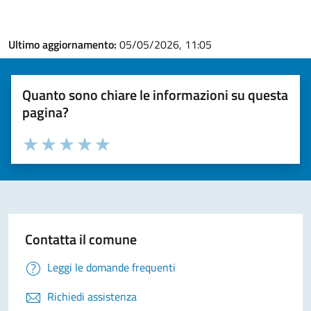
Ultimo aggiornamento:
05/05/2026, 11:05
Quanto sono chiare le informazioni su questa
pagina?
Valuta la chiarezza delle informazioni (da 1 a 5 stelle)
Seleziona il numero di stelle per valutare la chiarezza delle i
Valuta 1 stelle su 5
Valuta 2 stelle su 5
Valuta 3 stelle su 5
Valuta 4 stelle su 5
Valuta 5 stelle su 5
Contatta il comune
Leggi le domande frequenti
Richiedi assistenza