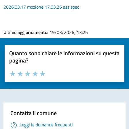
2026.03.17 mozione 17.03.26 ass spec
Ultimo aggiornamento:
19/03/2026, 13:25
Quanto sono chiare le informazioni su questa
pagina?
Valuta la chiarezza delle informazioni (da 1 a 5 stelle)
Seleziona il numero di stelle per valutare la chiarezza delle i
Valuta 1 stelle su 5
Valuta 2 stelle su 5
Valuta 3 stelle su 5
Valuta 4 stelle su 5
Valuta 5 stelle su 5
Contatta il comune
Leggi le domande frequenti