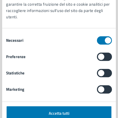
garantire la corretta fruizione del sito e cookie analitici per
Organi di governo
raccogliere informazioni sull'uso del sito da parte degli
Municipalità
utenti.
Uffici
Enti e fondazioni
Politici
Selezione
Personale amministrativo
Necessari
del
Documenti e dati
consenso
Intranet, posta aziendale e protocollo
Preferenze
CATEGORIE DI SERVIZIO
Statistiche
Ambiente
Anagrafe e stato civile
Autorizzazioni
Marketing
Cultura e tempo libero
Documenti e certificati
Educazione e formazione
Accetta tutti
Giustizia e sicurezza pubblica