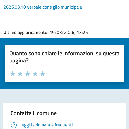
2026.03.10 verbale consiglio municipale
Ultimo aggiornamento:
19/03/2026, 13:25
Quanto sono chiare le informazioni su questa
pagina?
Valuta la chiarezza delle informazioni (da 1 a 5 stelle)
Seleziona il numero di stelle per valutare la chiarezza delle i
Valuta 1 stelle su 5
Valuta 2 stelle su 5
Valuta 3 stelle su 5
Valuta 4 stelle su 5
Valuta 5 stelle su 5
Contatta il comune
Leggi le domande frequenti