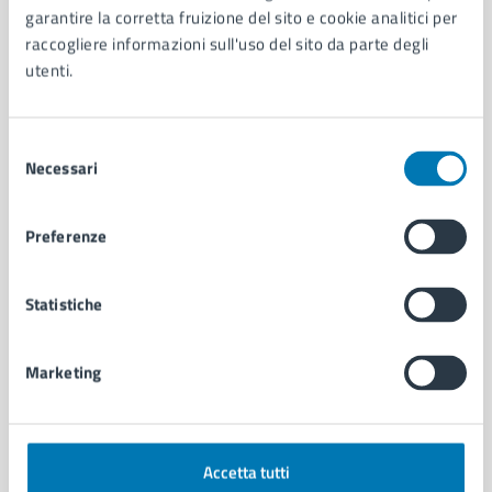
garantire la corretta fruizione del sito e cookie analitici per
Organi di governo
raccogliere informazioni sull'uso del sito da parte degli
Municipalità
utenti.
Uffici
Enti e fondazioni
Politici
Selezione
Personale amministrativo
Necessari
del
Documenti e dati
consenso
Intranet, posta aziendale e protocollo
Preferenze
CATEGORIE DI SERVIZIO
Statistiche
Ambiente
Anagrafe e stato civile
Autorizzazioni
Marketing
Cultura e tempo libero
Documenti e certificati
Educazione e formazione
Accetta tutti
Giustizia e sicurezza pubblica