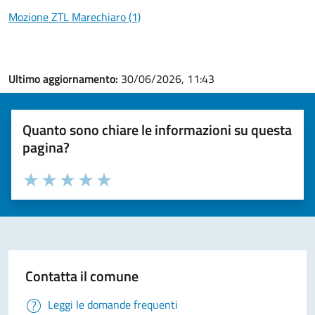
Mozione ZTL Marechiaro (1)
Ultimo aggiornamento:
30/06/2026, 11:43
Quanto sono chiare le informazioni su questa
pagina?
Valuta la chiarezza delle informazioni (da 1 a 5 stelle)
Seleziona il numero di stelle per valutare la chiarezza delle i
Valuta 1 stelle su 5
Valuta 2 stelle su 5
Valuta 3 stelle su 5
Valuta 4 stelle su 5
Valuta 5 stelle su 5
Contatta il comune
Leggi le domande frequenti