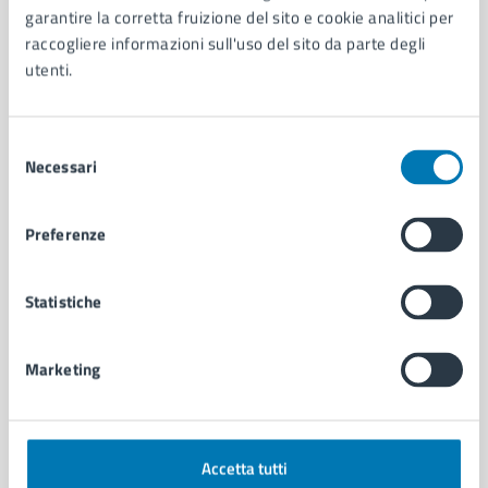
garantire la corretta fruizione del sito e cookie analitici per
Organi di governo
raccogliere informazioni sull'uso del sito da parte degli
Municipalità
utenti.
Uffici
Enti e fondazioni
Politici
Selezione
Personale amministrativo
Necessari
del
Documenti e dati
consenso
Intranet, posta aziendale e protocollo
Preferenze
CATEGORIE DI SERVIZIO
Statistiche
Ambiente
Anagrafe e stato civile
Autorizzazioni
Marketing
Cultura e tempo libero
Documenti e certificati
Educazione e formazione
Accetta tutti
Giustizia e sicurezza pubblica