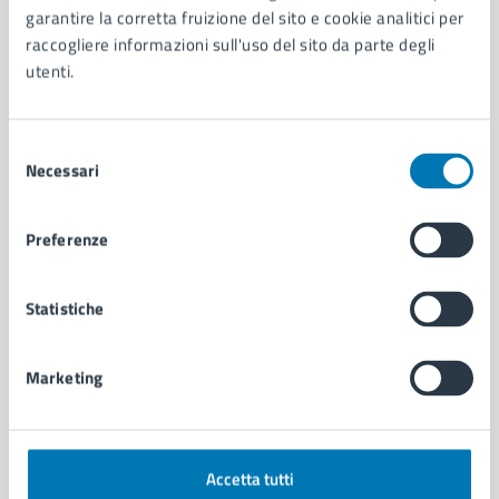
garantire la corretta fruizione del sito e cookie analitici per
Organi di governo
raccogliere informazioni sull'uso del sito da parte degli
Municipalità
utenti.
Uffici
Enti e fondazioni
Politici
Selezione
Personale amministrativo
Necessari
del
Documenti e dati
consenso
Intranet, posta aziendale e protocollo
Preferenze
CATEGORIE DI SERVIZIO
Statistiche
Ambiente
Anagrafe e stato civile
Autorizzazioni
Marketing
Cultura e tempo libero
Documenti e certificati
Educazione e formazione
Accetta tutti
Giustizia e sicurezza pubblica