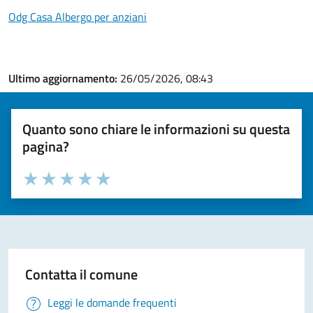
Odg Casa Albergo per anziani
Ultimo aggiornamento:
26/05/2026, 08:43
Quanto sono chiare le informazioni su questa
pagina?
Valuta la chiarezza delle informazioni (da 1 a 5 stelle)
Seleziona il numero di stelle per valutare la chiarezza delle i
Valuta 1 stelle su 5
Valuta 2 stelle su 5
Valuta 3 stelle su 5
Valuta 4 stelle su 5
Valuta 5 stelle su 5
Contatta il comune
Leggi le domande frequenti