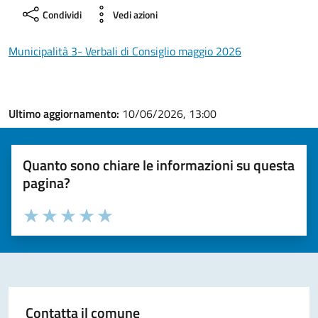
Condividi
Vedi azioni
Municipalità 3- Verbali di Consiglio maggio 2026
Ultimo aggiornamento:
10/06/2026, 13:00
Quanto sono chiare le informazioni su questa
pagina?
Valuta la chiarezza delle informazioni (da 1 a 5 stelle)
Seleziona il numero di stelle per valutare la chiarezza delle i
Valuta 1 stelle su 5
Valuta 2 stelle su 5
Valuta 3 stelle su 5
Valuta 4 stelle su 5
Valuta 5 stelle su 5
Contatta il comune