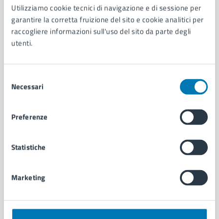
Utilizziamo cookie tecnici di navigazione e di sessione per
AMMINISTRAZIONE
garantire la corretta fruizione del sito e cookie analitici per
Aree amministrative
raccogliere informazioni sull'uso del sito da parte degli
Organi di governo
utenti.
Municipalità
Uffici
Enti e fondazioni
Selezione
Politici
Necessari
del
Personale amministrativo
consenso
Documenti e dati
Intranet, posta aziendale e protocollo
Preferenze
Statistiche
CATEGORIE DI SERVIZIO
Ambiente
Anagrafe e stato civile
Marketing
Autorizzazioni
Cultura e tempo libero
Documenti e certificati