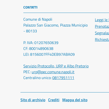
CONTATTI
Comune di Napoli
Leggi le
Palazzo San Giacomo, Piazza Municipio
Prenota
- 80133
Segnalaz
Richiest
P. IVA: 01207650639
CF: 80014890638
LEI: 8156007FF4DEB97ABA09
Servizio Protocollo, URP e Albo Pretorio
PEC:
urp@pec.comune.napoli.it
Centralino unico:
0817951111
Sito di archivio
Crediti
Mappa del sito