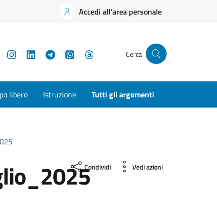
Accedi all'area personale
YouTube
Instagram
LinkedIn
Telegram
WhatsApp
Threads
Cerca
o libero
Istruzione
Tutti gli argomenti
2025
glio_2025
Condividi
Vedi azioni