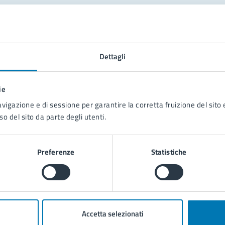
tatta il comune
Leggi le domande frequenti
Dettagli
Richiedi assistenza
ie
Prenota appuntamento
avigazione e di sessione per garantire la corretta fruizione del sito e
so del sito da parte degli utenti.
blemi in città
Segnala disservizio
Preferenze
Statistiche
Accetta selezionati
poli