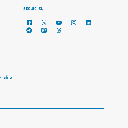
SEGUICI SU
Facebook
X
YouTube
Instagram
LinkedIn
Telegram
WhatsApp
Threads
ibilità