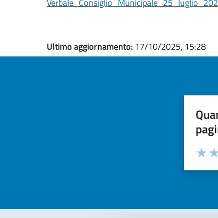
Verbale_Consiglio_Municipale_25_luglio_20
Ultimo aggiornamento:
17/10/2025, 15:28
Quan
pagi
Valuta la
Selezi
Valuta 
Val