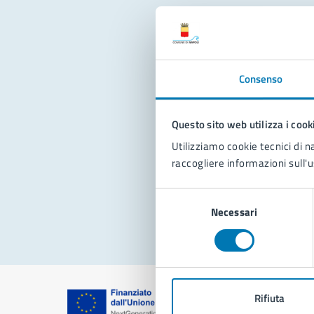
Con
Consenso
Questo sito web utilizza i cook
Utilizziamo cookie tecnici di n
raccogliere informazioni sull'u
Pro
Selezione
Necessari
del
consenso
Rifiuta
Comune di Na