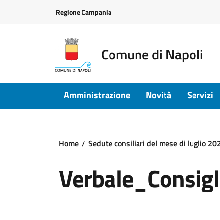
Vai ai contenuti
Vai al footer
Regione Campania
Comune di Napoli
Amministrazione
Novità
Servizi
Home
Sedute consiliari del mese di luglio 20
Verbale_Consig