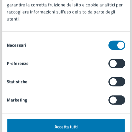
garantire la corretta fruizione del sito e cookie analitici per
Organi di governo
raccogliere informazioni sull'uso del sito da parte degli
Municipalità
utenti.
Uffici
Enti e fondazioni
Politici
Selezione
Personale amministrativo
Necessari
del
Documenti e dati
consenso
Intranet, posta aziendale e protocollo
Preferenze
CATEGORIE DI SERVIZIO
Statistiche
Ambiente
Anagrafe e stato civile
Autorizzazioni
Marketing
Cultura e tempo libero
Documenti e certificati
Educazione e formazione
Accetta tutti
Giustizia e sicurezza pubblica