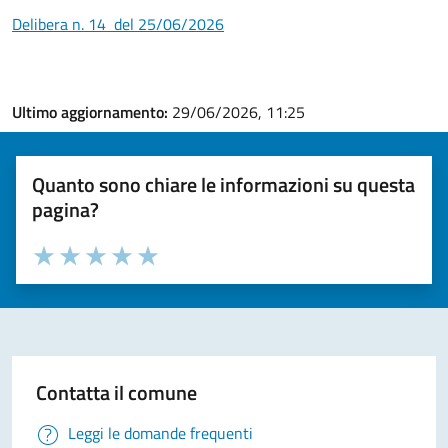
Delibera n. 14 del 25/06/2026
Ultimo aggiornamento:
29/06/2026, 11:25
Quanto sono chiare le informazioni su questa
pagina?
Valuta la chiarezza delle informazioni (da 1 a 5 stelle)
Seleziona il numero di stelle per valutare la chiarezza delle i
Valuta 1 stelle su 5
Valuta 2 stelle su 5
Valuta 3 stelle su 5
Valuta 4 stelle su 5
Valuta 5 stelle su 5
Contatta il comune
Leggi le domande frequenti