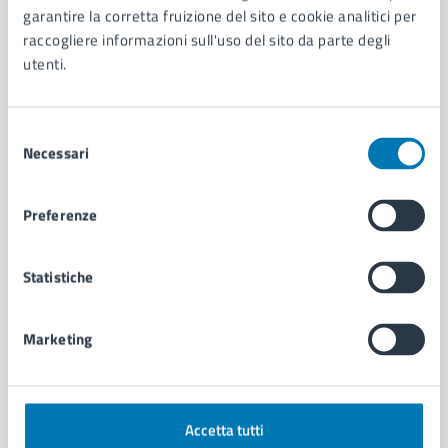
garantire la corretta fruizione del sito e cookie analitici per
Organi di governo
raccogliere informazioni sull'uso del sito da parte degli
Municipalità
utenti.
Uffici
Enti e fondazioni
Politici
Selezione
Personale amministrativo
Necessari
del
Documenti e dati
consenso
Intranet, posta aziendale e protocollo
Preferenze
CATEGORIE DI SERVIZIO
Statistiche
Ambiente
Anagrafe e stato civile
Autorizzazioni
Marketing
Cultura e tempo libero
Documenti e certificati
Educazione e formazione
Accetta tutti
Giustizia e sicurezza pubblica