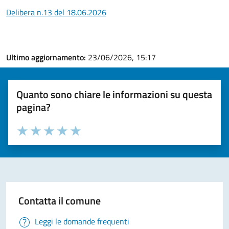
Delibera n.13 del 18.06.2026
Ultimo aggiornamento:
23/06/2026, 15:17
Quanto sono chiare le informazioni su questa
pagina?
Valuta la chiarezza delle informazioni (da 1 a 5 stelle)
Seleziona il numero di stelle per valutare la chiarezza delle i
Valuta 1 stelle su 5
Valuta 2 stelle su 5
Valuta 3 stelle su 5
Valuta 4 stelle su 5
Valuta 5 stelle su 5
Contatta il comune
Leggi le domande frequenti