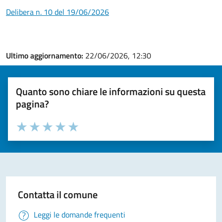
Delibera n. 10 del 19/06/2026
Ultimo aggiornamento:
22/06/2026, 12:30
Quanto sono chiare le informazioni su questa
pagina?
Valuta la chiarezza delle informazioni (da 1 a 5 stelle)
Seleziona il numero di stelle per valutare la chiarezza delle i
Valuta 1 stelle su 5
Valuta 2 stelle su 5
Valuta 3 stelle su 5
Valuta 4 stelle su 5
Valuta 5 stelle su 5
Contatta il comune
Leggi le domande frequenti