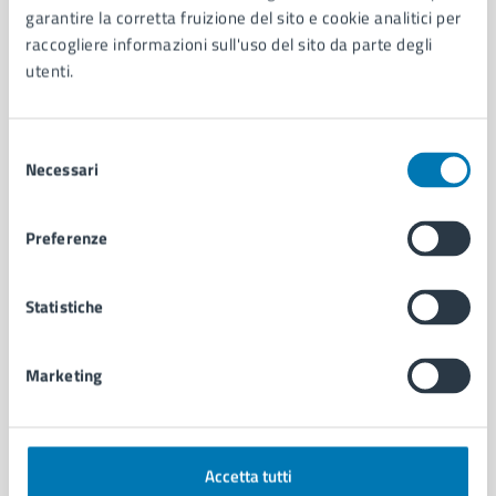
garantire la corretta fruizione del sito e cookie analitici per
Organi di governo
raccogliere informazioni sull'uso del sito da parte degli
Municipalità
utenti.
Uffici
Enti e fondazioni
Politici
Selezione
Personale amministrativo
Necessari
del
Documenti e dati
consenso
Intranet, posta aziendale e protocollo
Preferenze
CATEGORIE DI SERVIZIO
Statistiche
Ambiente
Anagrafe e stato civile
Autorizzazioni
Marketing
Cultura e tempo libero
Documenti e certificati
Educazione e formazione
Accetta tutti
Giustizia e sicurezza pubblica