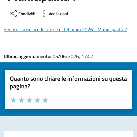
Condividi
Vedi azioni
Sedute consiliari del mese di febbraio 2026 - Municipalità 7
Ultimo aggiornamento:
05/06/2026, 17:07
Quanto sono chiare le informazioni su questa
pagina?
Valuta la chiarezza delle informazioni (da 1 a 5 stelle)
Seleziona il numero di stelle per valutare la chiarezza delle i
Valuta 1 stelle su 5
Valuta 2 stelle su 5
Valuta 3 stelle su 5
Valuta 4 stelle su 5
Valuta 5 stelle su 5