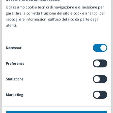
Utilizziamo cookie tecnici di navigazione e di sessione per
AMMINISTRAZIONE
garantire la corretta fruizione del sito e cookie analitici per
Aree amministrative
raccogliere informazioni sull'uso del sito da parte degli
Organi di governo
utenti.
Municipalità
Uffici
Enti e fondazioni
Selezione
Necessari
Politici
del
Personale amministrativo
consenso
Documenti e dati
Preferenze
Intranet, posta aziendale e protocollo
Statistiche
CATEGORIE DI SERVIZIO
Ambiente
Marketing
Anagrafe e stato civile
Autorizzazioni
Cultura e tempo libero