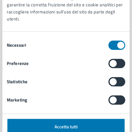
garantire la corretta fruizione del sito e cookie analitici per
Organi di governo
raccogliere informazioni sull'uso del sito da parte degli
Municipalità
utenti.
Uffici
Enti e fondazioni
Politici
Selezione
Personale amministrativo
Necessari
del
Documenti e dati
consenso
Intranet, posta aziendale e protocollo
Preferenze
CATEGORIE DI SERVIZIO
Statistiche
Ambiente
Anagrafe e stato civile
Autorizzazioni
Marketing
Cultura e tempo libero
Documenti e certificati
Educazione e formazione
Accetta tutti
Giustizia e sicurezza pubblica