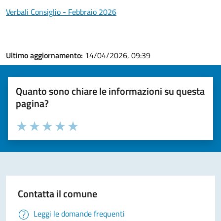
Verbali Consiglio - Febbraio 2026
Ultimo aggiornamento:
14/04/2026, 09:39
Quanto sono chiare le informazioni su questa
pagina?
Valuta la chiarezza delle informazioni (da 1 a 5 stelle)
Seleziona il numero di stelle per valutare la chiarezza delle i
Valuta 1 stelle su 5
Valuta 2 stelle su 5
Valuta 3 stelle su 5
Valuta 4 stelle su 5
Valuta 5 stelle su 5
Contatta il comune
Leggi le domande frequenti