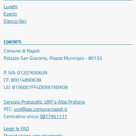
Luoghi
Eventi
Elenco libri
CONTATTI
Comune di Napoli
Palazzo San Giacomo, Piazza Municipio - 80133
P. IVA: 01207650639
CF: 80014890638
LEI: 8156007FF4DEB97ABA09
Servizio Protocollo, URP e Albo Pretorio
PEC:
urp@pec.comune.napoli.it
Centralino unico:
0817951111
Leggi le FAQ
Prenotazione appuntamento