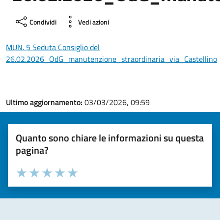
Condividi
Vedi azioni
MUN. 5 Seduta Consiglio del
26.02.2026_OdG_manutenzione_straordinaria_via_Castellino
Ultimo aggiornamento:
03/03/2026, 09:59
Quanto sono chiare le informazioni su questa
pagina?
Valuta la chiarezza delle informazioni (da 1 a 5 stelle)
Seleziona il numero di stelle per valutare la chiarezza delle i
Valuta 1 stelle su 5
Valuta 2 stelle su 5
Valuta 3 stelle su 5
Valuta 4 stelle su 5
Valuta 5 stelle su 5