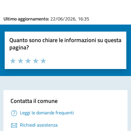
Ultimo aggiornamento:
22/06/2026, 16:35
Quanto sono chiare le informazioni su questa
pagina?
Valuta la chiarezza delle informazioni (da 1 a 5 stelle)
Seleziona il numero di stelle per valutare la chiarezza delle i
Valuta 1 stelle su 5
Valuta 2 stelle su 5
Valuta 3 stelle su 5
Valuta 4 stelle su 5
Valuta 5 stelle su 5
Contatta il comune
Leggi le domande frequenti
Richiedi assistenza