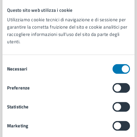
Questo sito web utilizza i cookie
Comune di Napoli
Utilizziamo cookie tecnici di navigazione e di sessione per
garantire la corretta fruizione del sito e cookie analitici per
raccogliere informazioni sull'uso del sito da parte degli
AMMINISTRAZIONE
utenti.
Aree amministrative
Organi di governo
Municipalità
Selezione
Uffici
Necessari
del
Enti e fondazioni
consenso
Politici
Personale amministrativo
Preferenze
Documenti e dati
Intranet, posta aziendale e protocollo
Statistiche
CATEGORIE DI SERVIZIO
Marketing
Ambiente