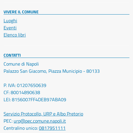
VIVERE IL COMUNE
Luoghi
Eventi
Elenco libri
CONTATTI
Comune di Napoli
Palazzo San Giacomo, Piazza Municipio - 80133
P. IVA: 01207650639
CF: 80014890638
LEI: 8156007FF4DEB97ABA09
Servizio Protocollo, URP e Albo Pretorio
PEC:
urp@pec.comune.napoli.it
Centralino unico:
0817951111