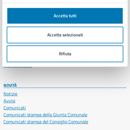
Anagrafe e stato civile
Autorizzazioni
Accetta tutti
Cultura e tempo libero
Documenti e certificati
Educazione e formazione
Accetta selezionati
Giustizia e sicurezza pubblica
Imprese e commercio
Salute, benessere e assistenza
Rifiuta
Servizi Cimiteriali
Vita lavorativa
NOVITÀ
Notizie
Avvisi
Comunicati
Comunicati stampa della Giunta Comunale
Comunicati stampa del Consiglio Comunale