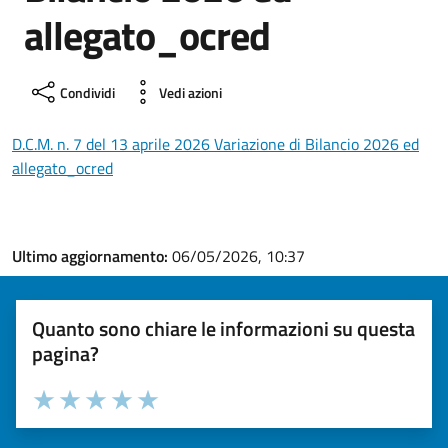
allegato_ocred
Condividi
Vedi azioni
D.C.M. n. 7 del 13 aprile 2026 Variazione di Bilancio 2026 ed
allegato_ocred
Ultimo aggiornamento:
06/05/2026, 10:37
Quanto sono chiare le informazioni su questa
pagina?
Valuta la chiarezza delle informazioni (da 1 a 5 stelle)
Seleziona il numero di stelle per valutare la chiarezza delle i
Valuta 1 stelle su 5
Valuta 2 stelle su 5
Valuta 3 stelle su 5
Valuta 4 stelle su 5
Valuta 5 stelle su 5