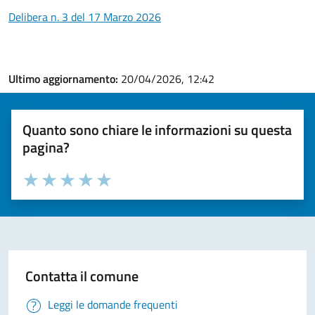
Delibera n. 3 del 17 Marzo 2026
Ultimo aggiornamento:
20/04/2026, 12:42
Quanto sono chiare le informazioni su questa
pagina?
Valuta la chiarezza delle informazioni (da 1 a 5 stelle)
Seleziona il numero di stelle per valutare la chiarezza delle i
Valuta 1 stelle su 5
Valuta 2 stelle su 5
Valuta 3 stelle su 5
Valuta 4 stelle su 5
Valuta 5 stelle su 5
Contatta il comune
Leggi le domande frequenti