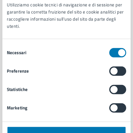
Utilizziamo cookie tecnici di navigazione e di sessione per
AMMINISTRAZIONE
garantire la corretta fruizione del sito e cookie analitici per
Aree amministrative
raccogliere informazioni sull'uso del sito da parte degli
Organi di governo
utenti.
Municipalità
Uffici
Enti e fondazioni
Selezione
Politici
Necessari
del
Personale amministrativo
consenso
Documenti e dati
Intranet, posta aziendale e protocollo
Preferenze
Statistiche
CATEGORIE DI SERVIZIO
Ambiente
Anagrafe e stato civile
Marketing
Autorizzazioni
Cultura e tempo libero
Documenti e certificati