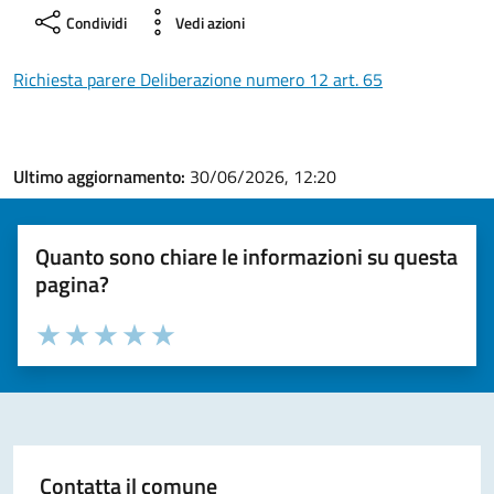
Condividi
Vedi azioni
Richiesta parere Deliberazione numero 12 art. 65
Ultimo aggiornamento:
30/06/2026, 12:20
Quanto sono chiare le informazioni su questa
pagina?
Valuta la chiarezza delle informazioni (da 1 a 5 stelle)
Seleziona il numero di stelle per valutare la chiarezza delle i
Valuta 1 stelle su 5
Valuta 2 stelle su 5
Valuta 3 stelle su 5
Valuta 4 stelle su 5
Valuta 5 stelle su 5
Contatta il comune