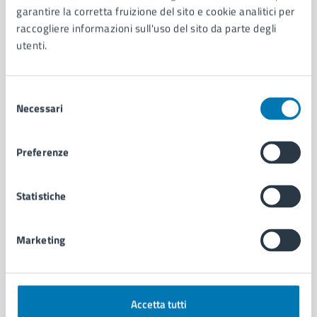
garantire la corretta fruizione del sito e cookie analitici per
Organi di governo
raccogliere informazioni sull'uso del sito da parte degli
Municipalità
utenti.
Uffici
Enti e fondazioni
Politici
Selezione
Personale amministrativo
Necessari
del
Documenti e dati
consenso
Intranet, posta aziendale e protocollo
Preferenze
CATEGORIE DI SERVIZIO
Statistiche
Ambiente
Anagrafe e stato civile
Autorizzazioni
Marketing
Cultura e tempo libero
Documenti e certificati
Educazione e formazione
Accetta tutti
Giustizia e sicurezza pubblica