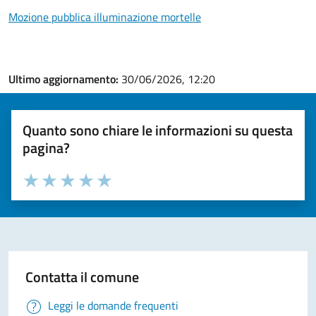
Mozione pubblica illuminazione mortelle
Ultimo aggiornamento:
30/06/2026, 12:20
Quanto sono chiare le informazioni su questa
pagina?
Valuta la chiarezza delle informazioni (da 1 a 5 stelle)
Seleziona il numero di stelle per valutare la chiarezza delle i
Valuta 1 stelle su 5
Valuta 2 stelle su 5
Valuta 3 stelle su 5
Valuta 4 stelle su 5
Valuta 5 stelle su 5
Contatta il comune
Leggi le domande frequenti