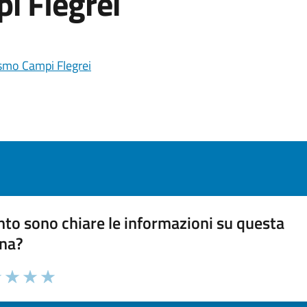
i Flegrei
ismo Campi Flegrei
to sono chiare le informazioni su questa
na?
 chiarezza delle informazioni (da 1 a 5 stelle)
ona il numero di stelle per valutare la chiarezza delle inform
1 stelle su 5
uta 2 stelle su 5
Valuta 3 stelle su 5
Valuta 4 stelle su 5
Valuta 5 stelle su 5