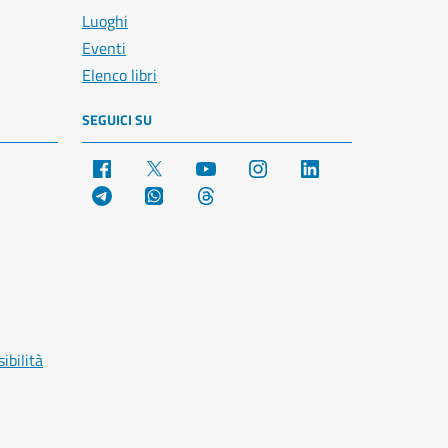
Luoghi
Eventi
Elenco libri
SEGUICI SU
Facebook
X
YouTube
Instagram
LinkedIn
Telegram
WhatsApp
Threads
ibilità