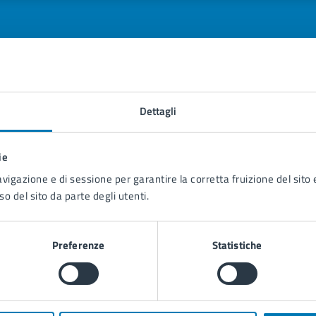
tatta il comune
Dettagli
Leggi le domande frequenti
ie
Richiedi assistenza
avigazione e di sessione per garantire la corretta fruizione del sito e
so del sito da parte degli utenti.
Prenota appuntamento
blemi in città
Preferenze
Statistiche
Segnala disservizio