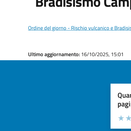
Bradisismo Camp
Ordine del giorno - Rischio vulcanico e Bradis
Ultimo aggiornamento:
16/10/2025, 15:01
Quan
pagi
Valuta la
Selezi
Valuta 
Val