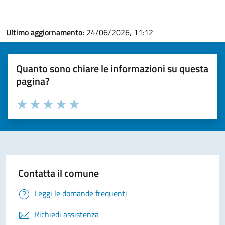
Ultimo aggiornamento:
24/06/2026, 11:12
Quanto sono chiare le informazioni su questa
pagina?
Valuta la chiarezza delle informazioni (da 1 a 5 stelle)
Seleziona il numero di stelle per valutare la chiarezza delle i
Valuta 1 stelle su 5
Valuta 2 stelle su 5
Valuta 3 stelle su 5
Valuta 4 stelle su 5
Valuta 5 stelle su 5
Contatta il comune
Leggi le domande frequenti
Richiedi assistenza