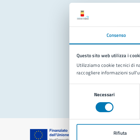
Con
Consenso
Questo sito web utilizza i cook
Utilizziamo cookie tecnici di n
raccogliere informazioni sull'u
Pro
Selezione
Necessari
del
consenso
Rifiuta
Comune di Na