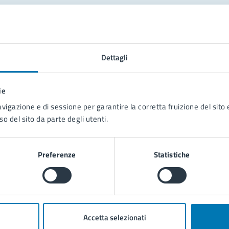
tatta il comune
Leggi le domande frequenti
Dettagli
Richiedi assistenza
ie
Prenota appuntamento
avigazione e di sessione per garantire la corretta fruizione del sito e
so del sito da parte degli utenti.
blemi in città
Segnala disservizio
Preferenze
Statistiche
Accetta selezionati
poli