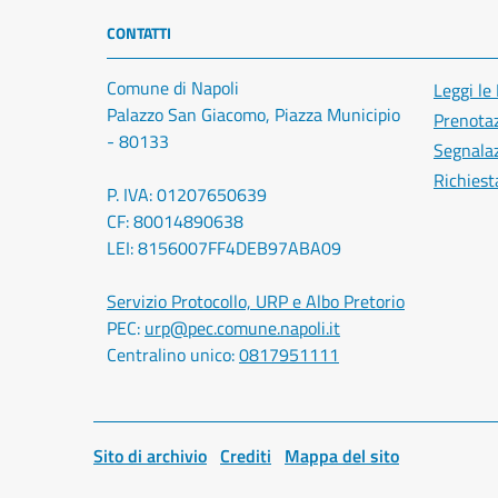
CONTATTI
Comune di Napoli
Leggi le
Palazzo San Giacomo, Piazza Municipio
Prenota
- 80133
Segnalaz
Richiest
P. IVA: 01207650639
CF: 80014890638
LEI: 8156007FF4DEB97ABA09
Servizio Protocollo, URP e Albo Pretorio
PEC:
urp@pec.comune.napoli.it
Centralino unico:
0817951111
Sito di archivio
Crediti
Mappa del sito