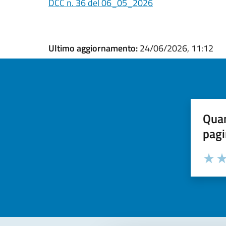
DCC n. 36 del 06_05_2026
Ultimo aggiornamento:
24/06/2026, 11:12
Quan
pagi
Valuta la
Selezi
Valuta 
Val