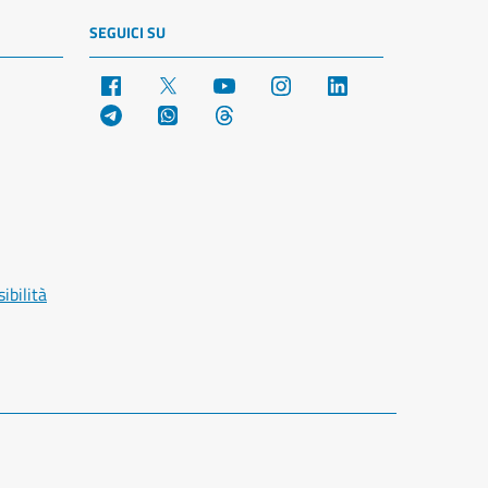
SEGUICI SU
Facebook
X
YouTube
Instagram
LinkedIn
Telegram
WhatsApp
Threads
ibilità