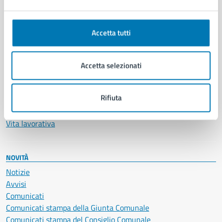
Ambiente
Anagrafe e stato civile
Autorizzazioni
Accetta tutti
Cultura e tempo libero
Documenti e certificati
Educazione e formazione
Accetta selezionati
Giustizia e sicurezza pubblica
Imprese e commercio
Rifiuta
Salute, benessere e assistenza
Servizi Cimiteriali
Vita lavorativa
NOVITÀ
Notizie
Avvisi
Comunicati
Comunicati stampa della Giunta Comunale
Comunicati stampa del Consiglio Comunale