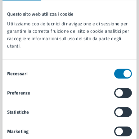
Questo sito web utilizza i cookie
Comune di Napoli
Utilizziamo cookie tecnici di navigazione e di sessione per
garantire la corretta fruizione del sito e cookie analitici per
raccogliere informazioni sull'uso del sito da parte degli
AMMINISTRAZIONE
utenti.
Aree amministrative
Organi di governo
Municipalità
Selezione
Necessari
Uffici
del
Enti e fondazioni
consenso
Politici
Preferenze
Personale amministrativo
Documenti e dati
Intranet, posta aziendale e protocollo
Statistiche
Marketing
CATEGORIE DI SERVIZIO