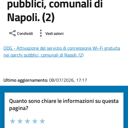
pubblici, comunali di
Napoli. (2)
Condividi
Vedi azioni
ODG - Attivazione del servizio di connessione Wi-Fi gratuita
nei parchi pubblici, comunali di Napoli. (2)
Ultimo aggiornamento:
08/07/2026, 17:17
Quanto sono chiare le informazioni su questa
pagina?
Valuta la chiarezza delle informazioni (da 1 a 5 stelle)
Seleziona il numero di stelle per valutare la chiarezza delle i
Valuta 1 stelle su 5
Valuta 2 stelle su 5
Valuta 3 stelle su 5
Valuta 4 stelle su 5
Valuta 5 stelle su 5