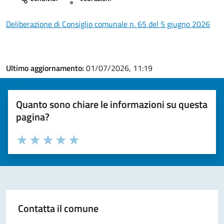
Deliberazione di Consiglio comunale n. 65 del 5 giugno 2026
Ultimo aggiornamento:
01/07/2026, 11:19
Quanto sono chiare le informazioni su questa
pagina?
Valuta la chiarezza delle informazioni (da 1 a 5 stelle)
Seleziona il numero di stelle per valutare la chiarezza delle i
Valuta 1 stelle su 5
Valuta 2 stelle su 5
Valuta 3 stelle su 5
Valuta 4 stelle su 5
Valuta 5 stelle su 5
Contatta il comune