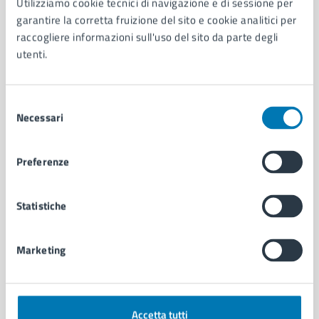
Utilizziamo cookie tecnici di navigazione e di sessione per
Aree amministrative
garantire la corretta fruizione del sito e cookie analitici per
Organi di governo
raccogliere informazioni sull'uso del sito da parte degli
Municipalità
utenti.
Uffici
Enti e fondazioni
Politici
Selezione
Necessari
Personale amministrativo
del
Documenti e dati
consenso
Intranet, posta aziendale e protocollo
Preferenze
CATEGORIE DI SERVIZIO
Statistiche
Ambiente
Anagrafe e stato civile
Marketing
Autorizzazioni
Cultura e tempo libero
Documenti e certificati
Educazione e formazione
Accetta tutti