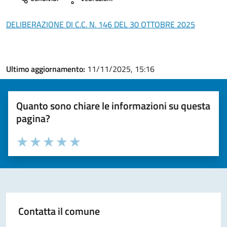
DELIBERAZIONE DI C.C. N. 146 DEL 30 OTTOBRE 2025
Ultimo aggiornamento:
11/11/2025, 15:16
Quanto sono chiare le informazioni su questa
pagina?
Valuta la chiarezza delle informazioni (da 1 a 5 stelle)
Seleziona il numero di stelle per valutare la chiarezza delle i
Valuta 1 stelle su 5
Valuta 2 stelle su 5
Valuta 3 stelle su 5
Valuta 4 stelle su 5
Valuta 5 stelle su 5
Contatta il comune