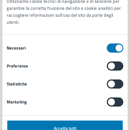
Utilizziamo cookie tecnici di navigazione e di sessione per
Aree amministrative
garantire la corretta fruizione del sito e cookie analitici per
Organi di governo
raccogliere informazioni sull'uso del sito da parte degli
Municipalità
utenti.
Uffici
Enti e fondazioni
Politici
Selezione
Necessari
Personale amministrativo
del
Documenti e dati
consenso
Intranet, posta aziendale e protocollo
Preferenze
CATEGORIE DI SERVIZIO
Statistiche
Ambiente
Anagrafe e stato civile
Marketing
Autorizzazioni
Cultura e tempo libero
Documenti e certificati
Educazione e formazione
Accetta tutti