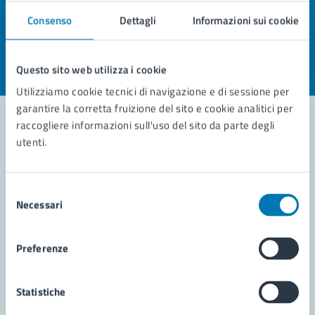
Quanto sono chiare le informazioni su questa
Consenso
Dettagli
Informazioni sui cookie
pagina?
Valuta la chiarezza delle informazioni (da 1 a 5 stelle)
Seleziona il numero di stelle per valutare la chiarezza delle i
Questo sito web utilizza i cookie
Valuta 1 stelle su 5
Valuta 2 stelle su 5
Valuta 3 stelle su 5
Valuta 4 stelle su 5
Valuta 5 stelle su 5
Utilizziamo cookie tecnici di navigazione e di sessione per
garantire la corretta fruizione del sito e cookie analitici per
raccogliere informazioni sull'uso del sito da parte degli
utenti.
Contatta il comune
Leggi le domande frequenti
Selezione
Necessari
del
Richiedi assistenza
consenso
Prenota appuntamento
Preferenze
Problemi in città
Statistiche
Segnala disservizio