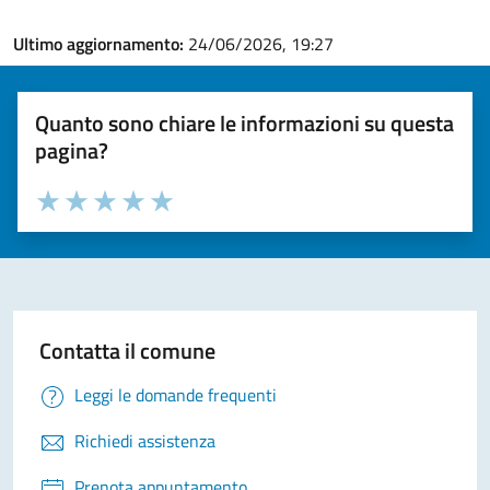
Ultimo aggiornamento:
24/06/2026, 19:27
Quanto sono chiare le informazioni su questa
pagina?
Valuta la chiarezza delle informazioni (da 1 a 5 stelle)
Seleziona il numero di stelle per valutare la chiarezza delle i
Valuta 1 stelle su 5
Valuta 2 stelle su 5
Valuta 3 stelle su 5
Valuta 4 stelle su 5
Valuta 5 stelle su 5
Contatta il comune
Leggi le domande frequenti
Richiedi assistenza
Prenota appuntamento