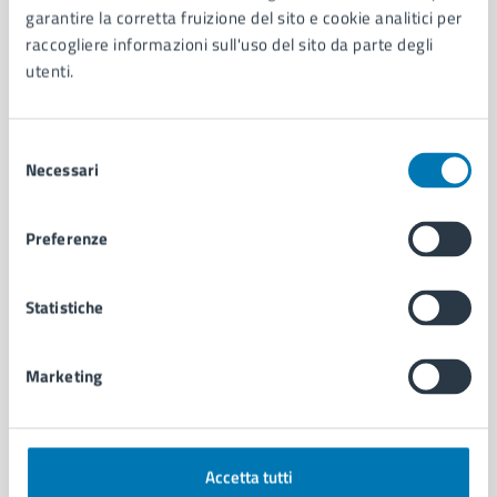
garantire la corretta fruizione del sito e cookie analitici per
Organi di governo
raccogliere informazioni sull'uso del sito da parte degli
Municipalità
utenti.
Uffici
Enti e fondazioni
Politici
Selezione
Personale amministrativo
Necessari
del
Documenti e dati
consenso
Intranet, posta aziendale e protocollo
Preferenze
CATEGORIE DI SERVIZIO
Statistiche
Ambiente
Anagrafe e stato civile
Autorizzazioni
Marketing
Cultura e tempo libero
Documenti e certificati
Educazione e formazione
Accetta tutti
Giustizia e sicurezza pubblica