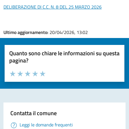
DELIBERAZIONE DI C.C. N. 8 DEL 25 MARZO 2026
Ultimo aggiornamento:
20/04/2026, 13:02
Quanto sono chiare le informazioni su questa
pagina?
Valuta la chiarezza delle informazioni (da 1 a 5 stelle)
Seleziona il numero di stelle per valutare la chiarezza delle i
Valuta 1 stelle su 5
Valuta 2 stelle su 5
Valuta 3 stelle su 5
Valuta 4 stelle su 5
Valuta 5 stelle su 5
Contatta il comune
Leggi le domande frequenti