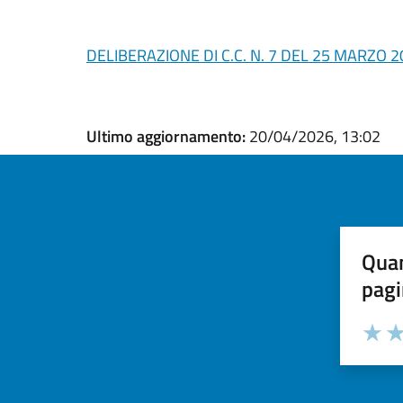
DELIBERAZIONE DI C.C. N. 7 DEL 25 MARZO 
Ultimo aggiornamento:
20/04/2026, 13:02
Quan
pagi
Valuta la
Selezi
Valuta 
Val