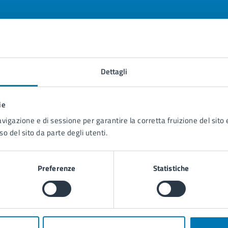
tatta il comune
Dettagli
Leggi le domande frequenti
ie
Richiedi assistenza
avigazione e di sessione per garantire la corretta fruizione del sito e
Prenota appuntamento
so del sito da parte degli utenti.
blemi in città
Preferenze
Statistiche
Segnala disservizio