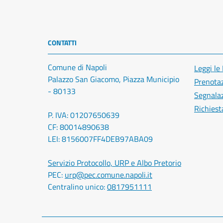
CONTATTI
Comune di Napoli
Leggi le
Palazzo San Giacomo, Piazza Municipio
Prenota
- 80133
Segnalaz
Richiest
P. IVA: 01207650639
CF: 80014890638
LEI: 8156007FF4DEB97ABA09
Servizio Protocollo, URP e Albo Pretorio
PEC:
urp@pec.comune.napoli.it
Centralino unico:
0817951111