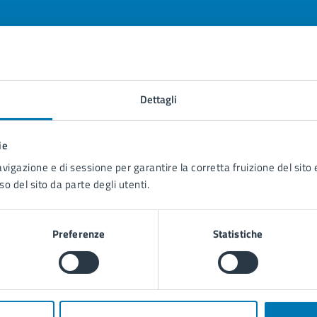
tatta il comune
Dettagli
Leggi le domande frequenti
ie
Richiedi assistenza
avigazione e di sessione per garantire la corretta fruizione del sito e
Prenota appuntamento
so del sito da parte degli utenti.
blemi in città
Preferenze
Statistiche
Segnala disservizio