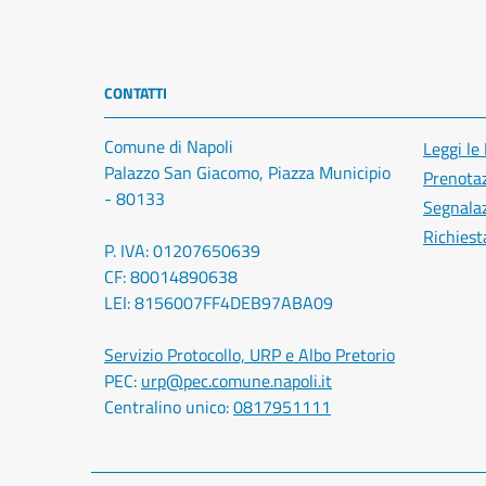
CONTATTI
Comune di Napoli
Leggi le
Palazzo San Giacomo, Piazza Municipio
Prenota
- 80133
Segnalaz
Richiest
P. IVA: 01207650639
CF: 80014890638
LEI: 8156007FF4DEB97ABA09
Servizio Protocollo, URP e Albo Pretorio
PEC:
urp@pec.comune.napoli.it
Centralino unico:
0817951111