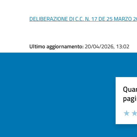
DELIBERAZIONE DI C.C. N. 17 DE 25 MARZO 
Ultimo aggiornamento:
20/04/2026, 13:02
Quan
pagi
Valuta la
Selezi
Valuta 
Val