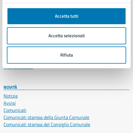
Anagrafe e stato civile
Autorizzazioni
Accetta tutti
Cultura e tempo libero
Documenti e certificati
Educazione e formazione
Accetta selezionati
Giustizia e sicurezza pubblica
Imprese e commercio
Salute, benessere e assistenza
Rifiuta
Servizi Cimiteriali
Vita lavorativa
NOVITÀ
Notizie
Avvisi
Comunicati
Comunicati stampa della Giunta Comunale
Comunicati stampa del Consiglio Comunale