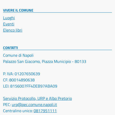
VIVERE IL COMUNE
Luoghi
Eventi
Elenco libri
CONTATTI
Comune di Napoli
Palazzo San Giacomo, Piazza Municipio - 80133
P. IVA: 01207650639
CF: 80014890638
LEI: 8156007FF4DEB97ABA09
Servizio Protocollo, URP e Albo Pretorio
PEC:
urp@pec.comune.napoli.it
Centralino unico:
0817951111