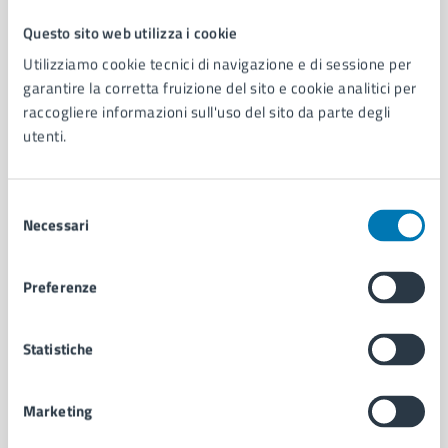
Questo sito web utilizza i cookie
Comune di Napoli
Utilizziamo cookie tecnici di navigazione e di sessione per
garantire la corretta fruizione del sito e cookie analitici per
raccogliere informazioni sull'uso del sito da parte degli
AMMINISTRAZIONE
utenti.
Aree amministrative
Organi di governo
Municipalità
Selezione
Uffici
Necessari
del
Enti e fondazioni
consenso
Politici
Personale amministrativo
Preferenze
Documenti e dati
Intranet, posta aziendale e protocollo
Statistiche
CATEGORIE DI SERVIZIO
Marketing
Ambiente