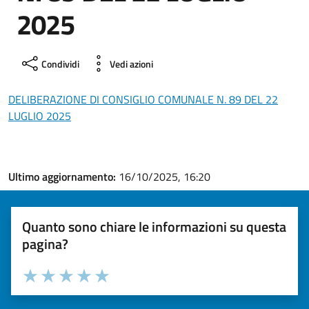
2025
Condividi
Vedi azioni
DELIBERAZIONE DI CONSIGLIO COMUNALE N. 89 DEL 22
LUGLIO 2025
Ultimo aggiornamento:
16/10/2025, 16:20
Quanto sono chiare le informazioni su questa
pagina?
Valuta la chiarezza delle informazioni (da 1 a 5 stelle)
Seleziona il numero di stelle per valutare la chiarezza delle i
Valuta 1 stelle su 5
Valuta 2 stelle su 5
Valuta 3 stelle su 5
Valuta 4 stelle su 5
Valuta 5 stelle su 5