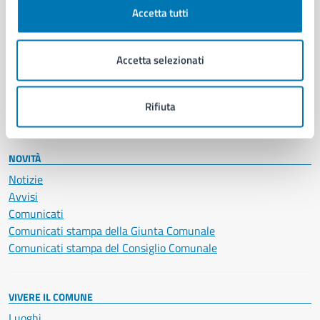
Documenti e certificati
Accetta tutti
Educazione e formazione
Giustizia e sicurezza pubblica
Imprese e commercio
Accetta selezionati
Salute, benessere e assistenza
Servizi Cimiteriali
Rifiuta
Vita lavorativa
NOVITÀ
Notizie
Avvisi
Comunicati
Comunicati stampa della Giunta Comunale
Comunicati stampa del Consiglio Comunale
VIVERE IL COMUNE
Luoghi