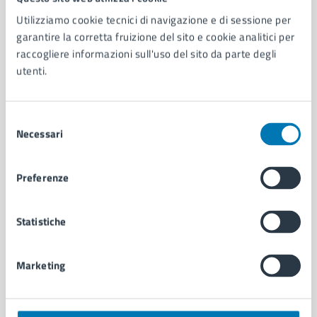
Utilizziamo cookie tecnici di navigazione e di sessione per
AMMINISTRAZIONE
garantire la corretta fruizione del sito e cookie analitici per
Aree amministrative
raccogliere informazioni sull'uso del sito da parte degli
Organi di governo
utenti.
Municipalità
Uffici
Enti e fondazioni
Selezione
Necessari
Politici
del
Personale amministrativo
consenso
Documenti e dati
Preferenze
Intranet, posta aziendale e protocollo
Statistiche
CATEGORIE DI SERVIZIO
Ambiente
Marketing
Anagrafe e stato civile
Autorizzazioni
Cultura e tempo libero