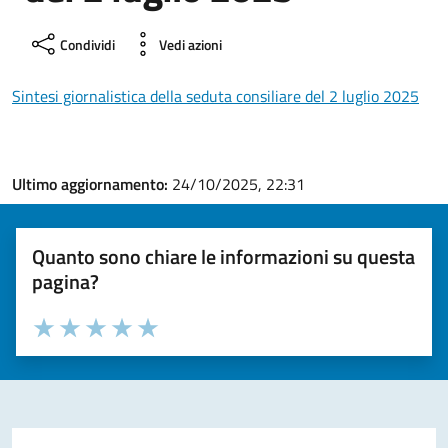
Condividi
Vedi azioni
Sintesi giornalistica della seduta consiliare del 2 luglio 2025
Ultimo aggiornamento:
24/10/2025, 22:31
Quanto sono chiare le informazioni su questa
pagina?
Valuta la chiarezza delle informazioni (da 1 a 5 stelle)
Seleziona il numero di stelle per valutare la chiarezza delle i
Valuta 1 stelle su 5
Valuta 2 stelle su 5
Valuta 3 stelle su 5
Valuta 4 stelle su 5
Valuta 5 stelle su 5