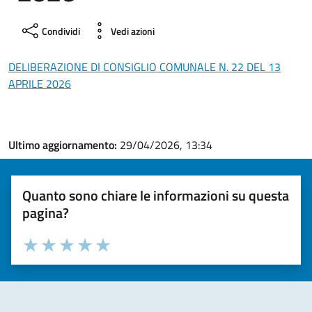
Condividi
Vedi azioni
DELIBERAZIONE DI CONSIGLIO COMUNALE N. 22 DEL 13
APRILE 2026
Ultimo aggiornamento:
29/04/2026, 13:34
Quanto sono chiare le informazioni su questa
pagina?
Valuta la chiarezza delle informazioni (da 1 a 5 stelle)
Seleziona il numero di stelle per valutare la chiarezza delle i
Valuta 1 stelle su 5
Valuta 2 stelle su 5
Valuta 3 stelle su 5
Valuta 4 stelle su 5
Valuta 5 stelle su 5