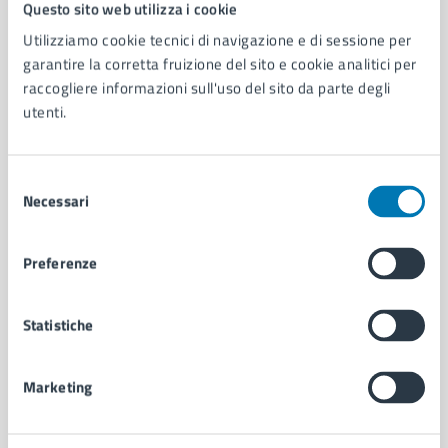
Comune di Napoli
Questo sito web utilizza i cookie
Utilizziamo cookie tecnici di navigazione e di sessione per
garantire la corretta fruizione del sito e cookie analitici per
AMMINISTRAZIONE
raccogliere informazioni sull'uso del sito da parte degli
Aree amministrative
utenti.
Organi di governo
Municipalità
Uffici
Selezione
Enti e fondazioni
Necessari
del
Politici
consenso
Personale amministrativo
Documenti e dati
Preferenze
Intranet, posta aziendale e protocollo
Statistiche
CATEGORIE DI SERVIZIO
Ambiente
Marketing
Anagrafe e stato civile
Autorizzazioni