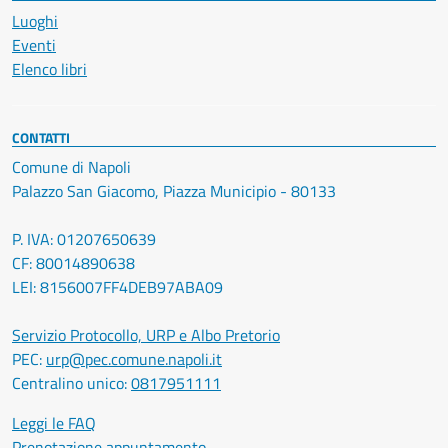
Luoghi
Eventi
Elenco libri
CONTATTI
Comune di Napoli
Palazzo San Giacomo, Piazza Municipio - 80133
P. IVA: 01207650639
CF: 80014890638
LEI: 8156007FF4DEB97ABA09
Servizio Protocollo, URP e Albo Pretorio
PEC:
urp@pec.comune.napoli.it
Centralino unico:
0817951111
Leggi le FAQ
Prenotazione appuntamento